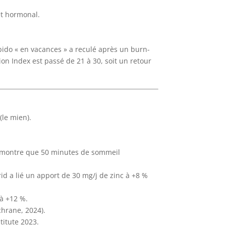
let hormonal.
ibido « en vacances » a reculé après un burn-
on Index est passé de 21 à 30, soit un retour
(le mien).
h) montre que 50 minutes de sommeil
rid a lié un apport de 30 mg/j de zinc à +8 %
 à +12 %.
chrane, 2024).
titute 2023.