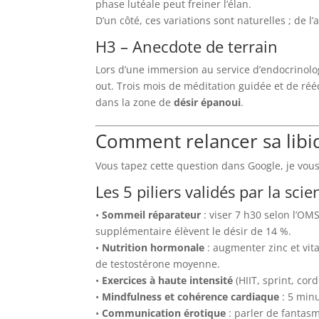
phase lutéale peut freiner l’élan.
D’un côté, ces variations sont naturelles ; de l
H3 – Anecdote de terrain
Lors d’une immersion au service d’endocrinologi
out. Trois mois de méditation guidée et de réé
dans la zone de
désir épanoui
.
Comment relancer sa libi
Vous tapez cette question dans Google, je vous
Les 5 piliers validés par la scie
•
Sommeil réparateur
: viser 7 h30 selon l’O
supplémentaire élèvent le désir de 14 %.
•
Nutrition hormonale
: augmenter zinc et vita
de testostérone moyenne.
•
Exercices à haute intensité
(HIIT, sprint, co
•
Mindfulness et cohérence cardiaque
: 5 minu
•
Communication érotique
: parler de fantas