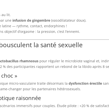
au lit.
 par une
infusion de gingembre
(vasodilatateur doux).
e latine — rythme, contact, endorphines !
s objectif d’orgasme : la pression, c’est l’ennemi.
bousculent la santé sexuelle
actobacillus rhamnosus
pour réguler le microbiote vaginal et, indir
 62 % des participantes rapportent un rebond de la libido après 8 
 choc »
nique micro-vasculaire traite désormais la
dysfonction érectile
sans
l game-changer pour les partenaires hétérosexuels.
érotique raisonnée
cénarios immersifs pour couples. Étude pilote : +20 % de satisfact