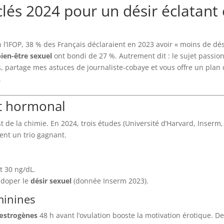
s clés 2024 pour un désir éclata
n l’IFOP, 38 % des Français déclaraient en 2023 avoir « moins de d
bien-être sexuel
ont bondi de 27 %. Autrement dit : le sujet passion
, partage mes astuces de journaliste-cobaye et vous offre un plan 
.
t hormonal
est de la chimie. En 2024, trois études (Université d’Harvard, Inserm
nt un trio gagnant.
t 30 ng/dL.
r doper le
désir sexuel
(donnée Inserm 2023).
minines
œstrogènes
48 h avant l’ovulation booste la motivation érotique. D