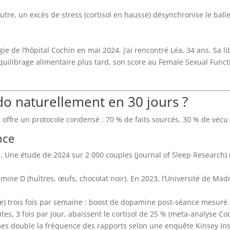
’autre, un excès de stress (cortisol en hausse) désynchronise le bal
e de l’hôpital Cochin en mai 2024, j’ai rencontré Léa, 34 ans. Sa l
quilibrage alimentaire plus tard, son score au Female Sexual Functi
do naturellement en 30 jours ?
 offre un protocole condensé : 70 % de faits sourcés, 30 % de vécu 
nce
MS. Une étude de 2024 sur 2 000 couples (Journal of Sleep Researc
mine D (huîtres, œufs, chocolat noir). En 2023, l’Université de Mad
rde) trois fois par semaine : boost de dopamine post-séance mesuré
tes, 3 fois par jour, abaissent le cortisol de 25 % (meta-analyse Co
mes double la fréquence des rapports selon une enquête Kinsey Ins