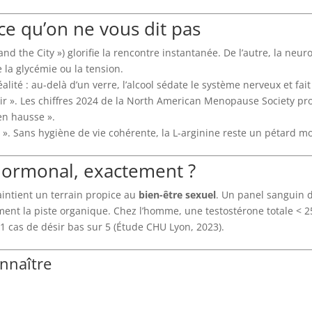
 ce qu’on ne vous dit pas
and the City ») glorifie la rencontre instantanée. De l’autre, la neu
 la glycémie ou la tension.
alité : au-delà d’un verre, l’alcool sédate le système nerveux et fai
sir ». Les chiffres 2024 de la North American Menopause Society 
n hausse ».
 ». Sans hygiène de vie cohérente, la L-arginine reste un pétard mo
 hormonal, exactement ?
maintient un terrain propice au
bien-être sexuel
. Un panel sanguin d
ment la piste organique. Chez l’homme, une testostérone totale < 25
1 cas de désir bas sur 5 (Étude CHU Lyon, 2023).
onnaître