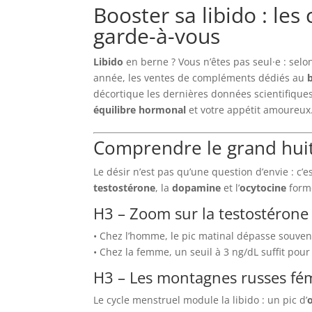
Booster sa libido : le
garde-à-vous
Libido
en berne ? Vous n’êtes pas seul·e : selo
année, les ventes de compléments dédiés au
décortique les dernières données scientifiques
équilibre hormonal
et votre appétit amoureux
Comprendre le grand hui
Le désir n’est pas qu’une question d’envie : c’
testostérone
, la
dopamine
et l’
ocytocine
forme
H3 – Zoom sur la testostérone
• Chez l’homme, le pic matinal dépasse souven
• Chez la femme, un seuil à 3 ng/dL suffit pou
H3 – Les montagnes russes fé
Le cycle menstruel module la libido : un pic d’